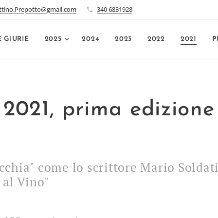
ttino.Prepotto@gmail.com
340 6831928
E GIURIE
2025
2024
2023
2022
2021
P
2021, prima edizione
cchia" come lo scrittore Mario Soldati
 al Vino"