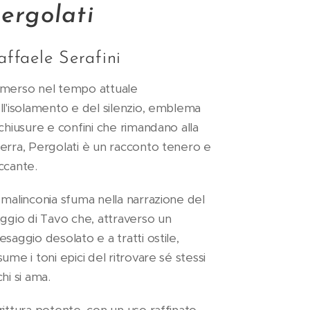
ergolati
affaele Serafini
merso nel tempo attuale
ll'isolamento e del silenzio, emblema
 chiusure e confini che rimandano alla
erra, Pergolati è un racconto tenero e
ccante.
 malinconia sfuma nella narrazione del
aggio di Tavo che, attraverso un
esaggio desolato e a tratti ostile,
sume i toni epici del ritrovare sé stessi
chi si ama.
rittura potente, con un uso raffinato