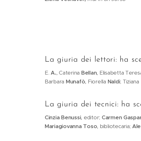
La giuria dei lettori: ha sce
E.
A.
, Caterina
Bellan
, Elisabetta Tere
Barbara
Munafò
, Fiorella
Naldi
; Tiziana
La giuria dei tecnici: ha sce
Cinzia Benussi
, editor;
Carmen Gaspa
Mariagiovanna Toso
, bibliotecaria;
Ale