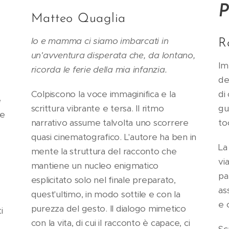
P
Matteo Quaglia
Io e mamma ci siamo imbarcati in
R
un'avventura disperata che, da lontano,
Im
ricorda le ferie della mia infanzia.
de
Colpiscono la voce immaginifica e la
di
e
scrittura vibrante e tersa. Il ritmo
gu
re
narrativo assume talvolta uno scorrere
to
quasi cinematografico. L'autore ha ben in
La
mente la struttura del racconto che
vi
mantiene un nucleo enigmatico
pa
esplicitato solo nel finale preparato,
as
quest'ultimo, in modo sottile e con la
e 
purezza del gesto. Il dialogo mimetico
i
con la vita, di cui il racconto è capace, ci
Sc