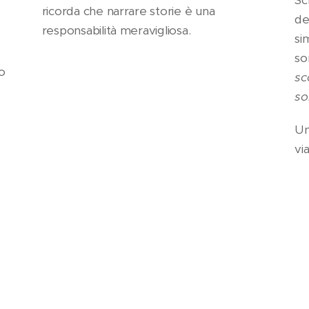
ricorda che narrare storie è una
de
responsabilità meravigliosa.
si
so
o
sc
sol
Un
vi