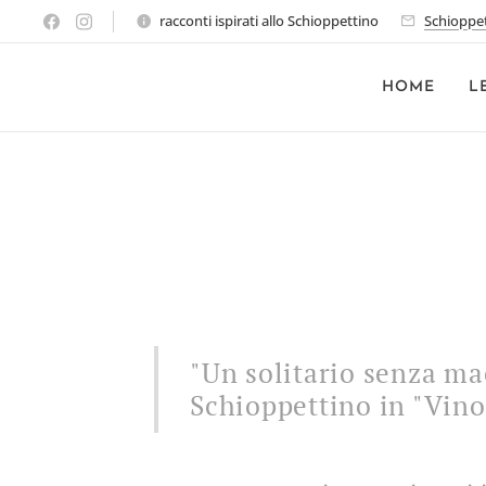
racconti ispirati allo Schioppettino
Schioppe
HOME
L
"Un solitario senza ma
Schioppettino in "Vino