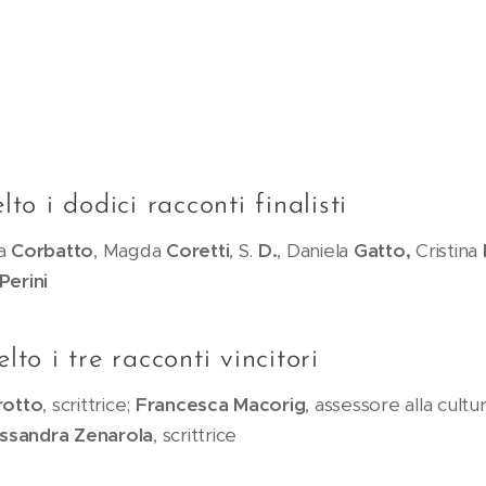
lto i dodici racconti finalisti
sa
Corbatto
, Magda
Coretti
, S.
D.
, Daniela
Gatto,
Cristina
Perini
lto i tre racconti vincitori
rotto
, scrittrice;
Francesca Macorig
, assessore alla cultu
ssandra Zenarola
, scrittrice