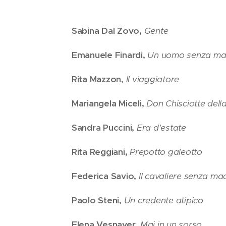
Sabina
Dal Zovo,
Gente
Emanuele
Finardi,
Un uomo senza ma
Rita
Mazzon,
Il viaggiatore
Mariangela Miceli,
Don Chisciotte dell
Sandra Puccini,
Era d'estate
Rita Reggiani,
Prepotto galeotto
Federica Savio,
Il cavaliere senza ma
Paolo Steni,
Un credente atipico
Elena Vesnaver,
Mai in un sorso