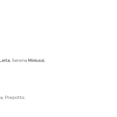
Leita
, Serena
Miniussi
,
ra, Prepotto;