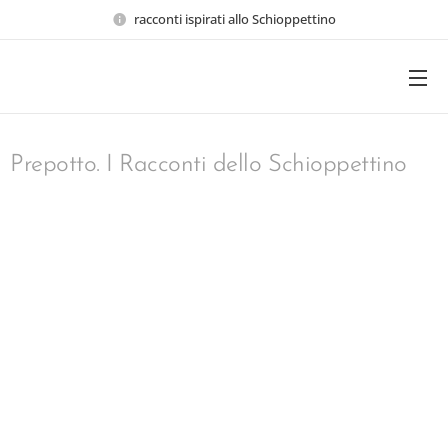
racconti ispirati allo Schioppettino
Prepotto. I Racconti dello Schioppettino