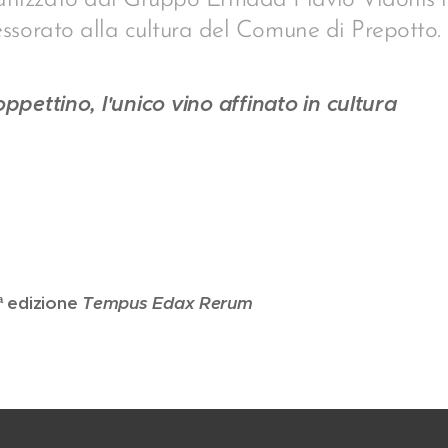
nizzato dal Gruppo Ermada Flavio Vidonis i
sessorato alla cultura del Comune di Prepotto.
ppettino, l'unico vino affinato in cultura
ª edizione
Tempus Edax Rerum