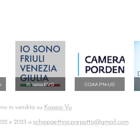
Io sono FVG
CCIAA
PN-UD
o
ono in vendita su
Kappa Vu
schioppettino.prepotto@gmail.com
2022 e 2023 a