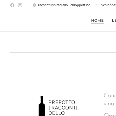
racconti ispirati allo Schioppettino
Schioppe
HOME
L
Conco
vino 