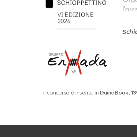
Orga
l'as
Schio
il concorso è inserito in
DuinoBook, 13