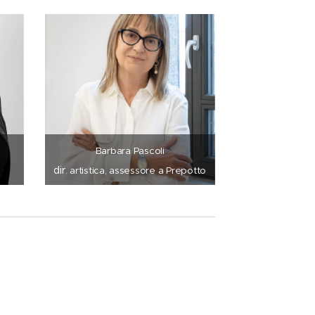
Barbara Pascoli
dir
. artistica
assessore a Prepotto
,