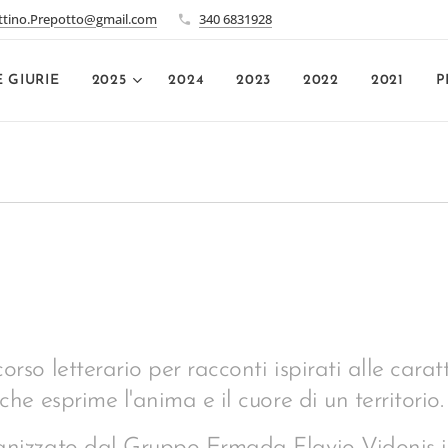
ttino.Prepotto@gmail.com
340 6831928
E GIURIE
2025
2024
2023
2022
2021
P
rso letterario per racconti ispirati alle caratt
che esprime l'anima e il cuore di un territorio