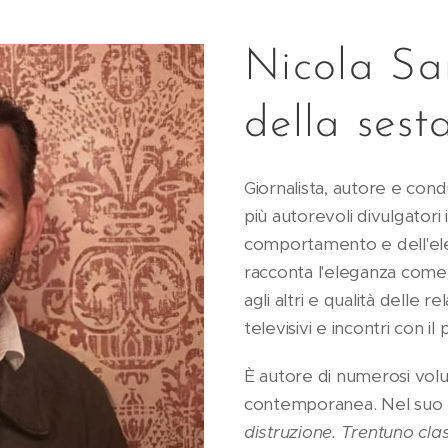
Nicola San
della sest
Giornalista, autore e condu
più autorevoli divulgatori i
comportamento e dell'el
racconta l'eleganza come 
agli altri e qualità delle r
televisivi e incontri con il 
È autore di numerosi volum
contemporanea. Nel suo u
distruzione. Trentuno class