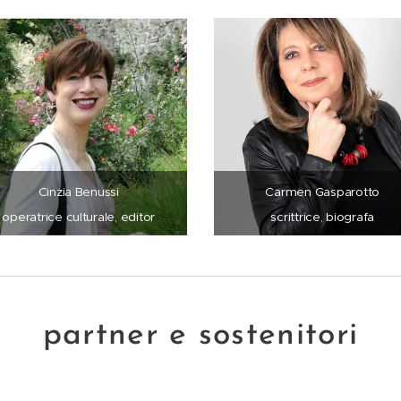
Cinzia Benussi
Carmen Gasparotto
operatrice culturale, editor
scrittrice, biografa
partner e sostenitori